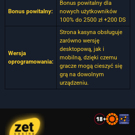
Bonus powitalny dla
Bonus powitalny:
nowych użytkowników
100% do 2500 zł +200 DS
Strona kasyna obsługuje
zarówno wersję
desktopową, jak i
Wersja
mobilną, dzięki czemu
oprogramowania:
gracze mogą cieszyć się
grą na dowolnym
urządzeniu.