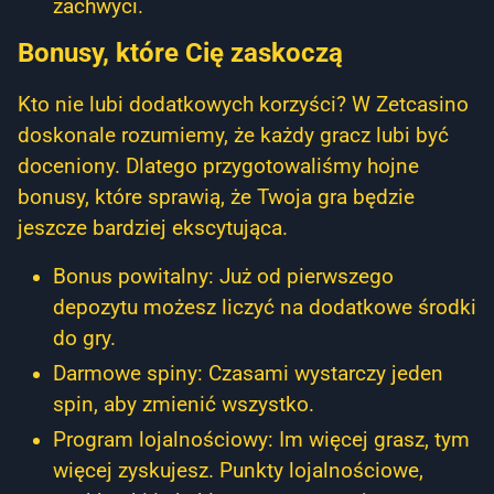
zachwyci.
Bonusy, które Cię zaskoczą
Kto nie lubi dodatkowych korzyści? W Zetcasino
doskonale rozumiemy, że każdy gracz lubi być
doceniony. Dlatego przygotowaliśmy hojne
bonusy, które sprawią, że Twoja gra będzie
jeszcze bardziej ekscytująca.
Bonus powitalny: Już od pierwszego
depozytu możesz liczyć na dodatkowe środki
do gry.
Darmowe spiny: Czasami wystarczy jeden
spin, aby zmienić wszystko.
Program lojalnościowy: Im więcej grasz, tym
więcej zyskujesz. Punkty lojalnościowe,