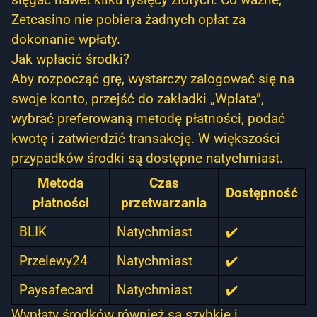
Zetcasino nie pobiera żadnych opłat za
dokonanie wpłaty.
Jak wpłacić środki?
Aby rozpocząć grę, wystarczy zalogować się na
swoje konto, przejść do zakładki „Wpłata”,
wybrać preferowaną metodę płatności, podać
kwotę i zatwierdzić transakcję. W większości
przypadków środki są dostępne natychmiast.
Metoda
Czas
Dostępność
płatności
przetwarzania
BLIK
Natychmiast
✔️
Przelewy24
Natychmiast
✔️
Paysafecard
Natychmiast
✔️
Wypłaty środków również są szybkie i