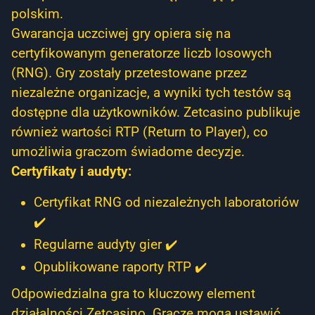
polskim.
Gwarancja uczciwej gry opiera się na
certyfikowanym generatorze liczb losowych
(RNG). Gry zostały przetestowane przez
niezależne organizacje, a wyniki tych testów są
dostępne dla użytkowników. Zetcasino publikuje
również wartości RTP (Return to Player), co
umożliwia graczom świadome decyzje.
Certyfikaty i audyty:
Certyfikat RNG od niezależnych laboratoriów
✔️
Regularne audyty gier ✔️
Opublikowane raporty RTP ✔️
Odpowiedzialna gra to kluczowy element
działalności Zetcasino. Gracze mogą ustawić