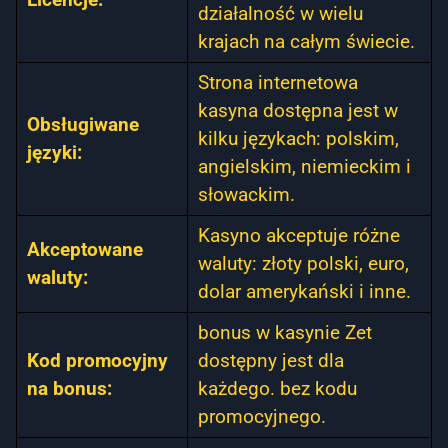
działalność w wielu
krajach na całym świecie.
Strona internetowa
kasyna dostępna jest w
Obsługiwane
kilku językach: polskim,
języki:
angielskim, niemieckim i
słowackim.
Kasyno akceptuje różne
Akceptowane
waluty: złoty polski, euro,
waluty:
dolar amerykański i inne.
bonus w kasynie Zet
Kod promocyjny
dostępny jest dla
na bonus:
każdego. bez kodu
promocyjnego.