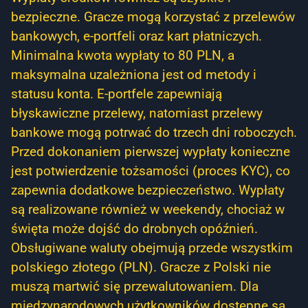
bezpieczne. Gracze mogą korzystać z przelewów
bankowych, e-portfeli oraz kart płatniczych.
Minimalna kwota wypłaty to 80 PLN, a
maksymalna uzależniona jest od metody i
statusu konta. E-portfele zapewniają
błyskawiczne przelewy, natomiast przelewy
bankowe mogą potrwać do trzech dni roboczych.
Przed dokonaniem pierwszej wypłaty konieczne
jest potwierdzenie tożsamości (proces KYC), co
zapewnia dodatkowe bezpieczeństwo. Wypłaty
są realizowane również w weekendy, chociaż w
święta może dojść do drobnych opóźnień.
Obsługiwane waluty obejmują przede wszystkim
polskiego złotego (PLN). Gracze z Polski nie
muszą martwić się przewalutowaniem. Dla
międzynarodowych użytkowników dostępne są