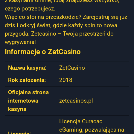
z kasynami online, tutaj znajdziesz wszystko,
czego potrzebujesz.
Więc co stoi na przeszkodzie? Zarejestruj się już
dziś i odkryj świat, gdzie każdy spin to nowa
przygoda. Zetcasino – Twoja przestrzeń do
wygrywania!
Informacje o ZetCasino
Nazwa kasyna:
ZetCasino
Rok założenia:
2018
Oficjalna strona
internetowa
zetcasinos.pl
kasyna
Licencja Curacao
eGaming, pozwalająca na
Licencje: