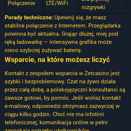
Połączenie
LTE/WiFi
rozgrywki
Porady techniczne:
Upewnij się, że masz
stabilne połączenie z Internetem. Przeglądarka
powinna być aktualna. Grając dłużej, miej pod
ręką ładowarkę — intensywna grafika może
nieco szybciej zużywać baterię.
Wsparcie, na które możesz liczyć
Kontakt z zespołem wsparcia w Zetcasino jest
szybki i bezproblemowy. Czat na żywo działa
przez całą dobę, a polskojęzyczni konsultanci są
zawsze gotowi, by pomóc. Jeśli wolisz kontakt
e-mailowy, odpowiedzi otrzymasz zazwyczaj w
ciągu kilku godzin. Choć nie ma infolinii
telefonicznej, komunikacja online w pełni
zaspokaja potrzeby użytkowników.