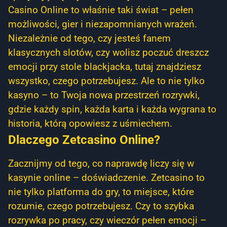
Casino Online to właśnie taki świat – pełen
możliwości, gier i niezapomnianych wrażeń.
Niezależnie od tego, czy jesteś fanem
klasycznych slotów, czy wolisz poczuć dreszcz
emocji przy stole blackjacka, tutaj znajdziesz
wszystko, czego potrzebujesz. Ale to nie tylko
kasyno – to Twoja nowa przestrzeń rozrywki,
gdzie każdy spin, każda karta i każda wygrana to
historia, którą opowiesz z uśmiechem.
Dlaczego Zetcasino Online?
Zacznijmy od tego, co naprawdę liczy się w
kasynie online – doświadczenie. Zetcasino to
nie tylko platforma do gry, to miejsce, które
rozumie, czego potrzebujesz. Czy to szybka
rozrywka po pracy, czy wieczór pełen emocji –