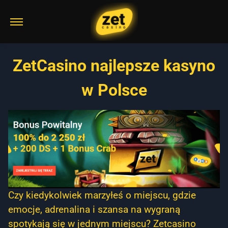
ZetCasino najlepsze kasyno
w Polsce
Czy kiedykolwiek marzyłeś o miejscu, gdzie
emocje, adrenalina i szansa na wygraną
spotykają się w jednym miejscu? Zetcasino